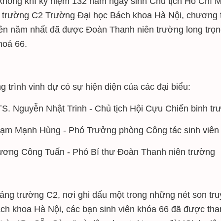
không khí kỷ niệm 132 năm ngày sinh Chủ tịch Hồ Chí Mi
trường C2 Trường Đại học Bách khoa Hà Nội, chương t
iên năm nhất đã được Đoàn Thanh niên trường long trọ
hoá 66.
 trình vinh dự có sự hiện diện của các đại biểu:
S. Nguyễn Nhật Trinh - Chủ tịch Hội Cựu Chiến binh 
ạm Mạnh Hùng - Phó Trưởng phòng Công tác sinh viên
ương Công Tuấn - Phó Bí thư Đoàn Thanh niên trường
ảng trường C2, nơi ghi dấu một trong những nét son tru
ch khoa Hà Nội, các bạn sinh viên khóa 66 đã được tha