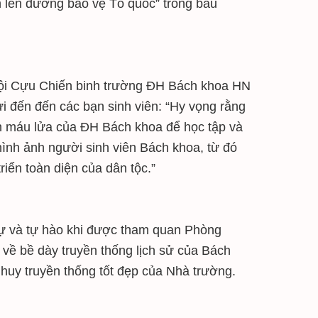
n lên đường bảo vệ Tổ quốc” trong bầu
n Hội Cựu Chiến binh trường ĐH Bách khoa HN
i đến đến các bạn sinh viên: “Hy vọng rằng
ần máu lửa của ĐH Bách khoa để học tập và
ình ảnh người sinh viên Bách khoa, từ đó
iển toàn diện của dân tộc.”
dự và tự hào khi được tham quan Phòng
 bề dày truyền thống lịch sử của Bách
át huy truyền thống tốt đẹp của Nhà trường.