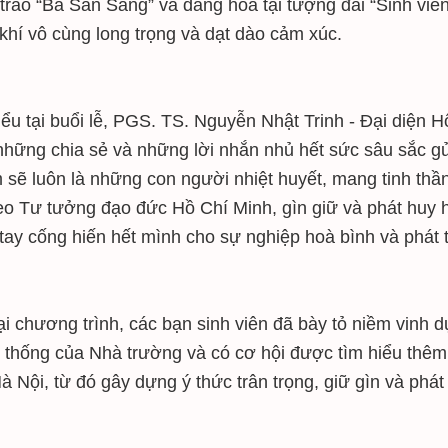
trào “Ba Sẵn Sàng” và dâng hoa tại tượng đài “Sinh viê
khí vô cùng long trọng và dạt dào cảm xúc.
iểu tại buổi lễ, PGS. TS. Nguyễn Nhật Trinh - Đại diệ
những chia sẻ và những lời nhắn nhủ hết sức sâu sắc gử
 sẽ luôn là những con người nhiệt huyết, mang tinh th
eo Tư tưởng đạo đức Hồ Chí Minh, gìn giữ và phát huy h
tay cống hiến hết mình cho sự nghiệp hoà bình và phát tr
ại chương trình, các bạn sinh viên đã bày tỏ niềm vinh 
 thống của Nhà trường và có cơ hội được tìm hiểu thêm về
à Nội, từ đó gây dựng ý thức trân trọng, giữ gìn và ph