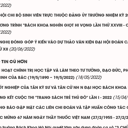
/2022)
HỘI CHI BỘ SINH VIÊN TRỰC THUỘC ĐẢNG ỦY TRƯỜNG NHIỆM KỲ 2
ƠNG TRÌNH "BÁCH KHOA NGHÌN GIỌT HI VỌNG LẦN THỨ XXVIII - 
/2022)
 NGHỊ ĐÓNG GÓP Ý KIẾN VÀO DỰ THẢO VĂN KIỆN ĐẠI HỘI ĐOÀN 
(20/06/2022)
 XII
 TIN CŨ HƠN
H HOẠT CHÍNH TRỊ HỌC TẬP VÀ LÀM THEO TƯ TƯỞNG, ĐẠO ĐỨC, P
(18/05/2022)
INH CỦA BÁC (19/5/1890 – 19/5/2022)
TỐT NGHIỆP CỦA TÂN KỸ SƯ VÀ TÂN CỬ NH N ĐẠI HỌC BÁCH KHOA
(15/04/
G KẾT CUỘC THI "TRANG SÁCH TRẺ THỦ ĐÔ" LẦN I - 2022
NG BÁO GẶP MẶT CÁC LIÊN CHI ĐOÀN VÀ TẬP HUẤN CÔNG TÁC 
C MỪNG 67 NĂM NGÀY THẦY THUỐC VIỆT NAM (27/2/1955 - 27/2/2
 trường Bách Khoa Hà Nội quyết tâm xây dựng đoàn cơ sở "3 C