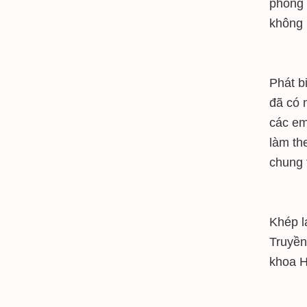
phong 
không 
Phát b
đã có 
các em
làm th
chung 
Khép l
Truyền
khoa H