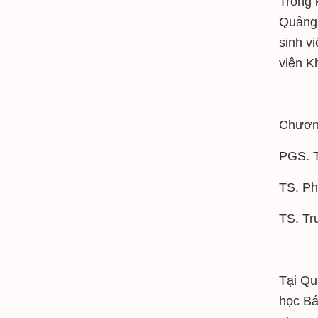
Trong 
Quảng 
sinh v
viên K
Chương
PGS. T
TS. Ph
TS. Tr
Tại Qu
học Bá