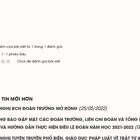
ểm của bài viết là: 1 trong 1 đánh giá
:
1
-
1
phiếu bầu
Click để đánh giá bài viết
 TIN MỚI HƠN
(25/05/2022)
 NGHỊ BCH ĐOÀN TRƯỜNG MỞ RỘNG
NG BÁO GẶP MẶT CÁC ĐOÀN TRƯỜNG, LIÊN CHI ĐOÀN VÀ TỔNG K
(0
Ệ VÀ HƯỚNG DẪN THỰC HIỆN ĐIỀU LỆ ĐOÀN NĂM HỌC 2021-2022
 NGHỊ TUYÊN TRUYỀN PHỔ BIẾN, GIÁO DỤC PHÁP LUẬT VỀ TRẬT T