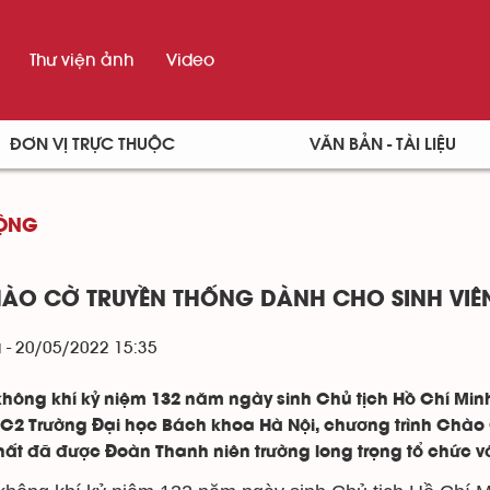
Thư viện ảnh
Video
ĐƠN VỊ TRỰC THUỘC
VĂN BẢN - TÀI LIỆU
ĐỘNG
CHÀO CỜ TRUYỀN THỐNG DÀNH CHO SINH VIE
 - 20/05/2022 15:35
không khí kỷ niệm 132 năm ngày sinh Chủ tịch Hồ Chí Minh
 C2 Trường Đại học Bách khoa Hà Nội, chương trình Chào 
ất đã được Đoàn Thanh niên trường long trọng tổ chức v