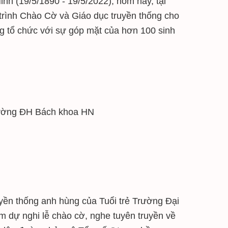
nh (19/5/1890 - 19/5/2022), hôm nay, tại
rình Chào Cờ và Giáo dục truyền thống cho
ng tổ chức với sự góp mặt của hơn 100 sinh
trường ĐH Bách khoa HN
yền thống anh hùng của Tuổi trẻ Trường Đại
m dự nghi lễ chào cờ, nghe tuyên truyền về