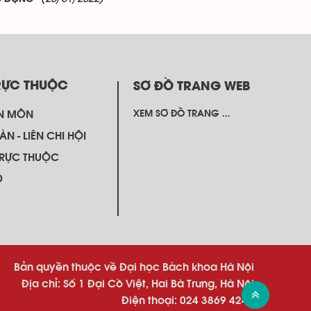
RỰC THUỘC
SƠ ĐỒ TRANG WEB
N MÔN
XEM SƠ ĐỒ TRANG ...
ÀN - LIÊN CHI HỘI
TRỰC THUỘC
Ộ
Bản quyền thuộc về Đại học Bách khoa Hà Nội
Địa chỉ: Số 1 Đại Cồ Việt, Hai Bà Trưng, Hà Nội
Điện thoại: 024 3869 4242