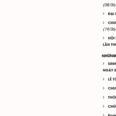
(08/06
ĐẠI 
CHƯ
(19/06
HỘI
LẦN THỨ
NHỮNG
SIN
NGÀY S
LỄ 
CHUN
THÔ
CHÚ
Đoàn