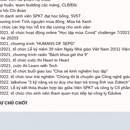
p huấn, team building các mảng, CLB/Đội
i hội Chi đoàn
nh danh sinh viên SPKT đạt học bổng, SV5T
ương trình Tình nguyện mùa đông, Mùa hè Xanh
 chức các lớp học hỗ trợ đại cương cho sinh viên
2021, tổ chức hoạt động online "Học tập mùa Covid" challenge
 7/2021
 hè 20203
2021, chương trình "HUMANS OF SEPD"
/2021, tổ chức Lễ kỷ niệm 39 năm Ngày Nhà giáo Việt Nam 20/11 Việ
/2021, chương trình radio "Bách khoa giờ thứ 9"
/2021, tổ chức cuộc thi Heart to Heart
/2021, cuộc thi Learn with Tech
/2022, tổ chức buổi giao lưu "Chia sẻ kinh nghiệm học tập"
2022, tổ chức tour trải nghiệm "Chúng tôi là chuyên gia Công nghệ gi
2022, talkshow "3 kỹ năng và tư duy cho bạn trẻ trong lĩnh vực Edtech"
2022, Lễ ký kết thỏa thuận hợp tác giữa Viện SPKT và công ty Cổ phần
2022, tổ chức cho sinh viên tham quan trực tiếp tại công ty Edulive
SỰ CHỦ CHỐT