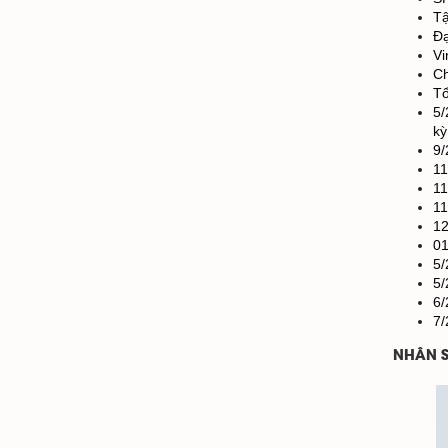
Tậ
Đạ
Vi
Ch
Tổ
5/
kỳ
9/
11
11
11
12
01
5/
5/
6/
7/
NHÂN 