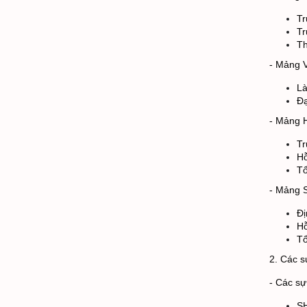
Tr
Tr
Th
- Mảng 
Là
Đạ
- Mảng 
Tr
Hỗ
Tổ
- Mảng S
Đị
Hỗ
Tổ
2. Các s
- Các sự
SH