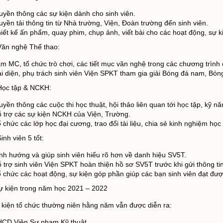
uyền thông các sự kiện dành cho sinh viên. 
uyền tải thông tin từ Nhà trường, Viện, Đoàn trường đến sinh viên. 
iết kế ấn phẩm, quay phim, chụp ảnh, viết bài cho các hoạt động, sự k
Văn nghệ Thể thao: 
m MC, tổ chức trò chơi, các tiết mục văn nghệ trong các chương trình 
i diện, phụ trách sinh viên Viện SPKT tham gia giải Bóng đá nam, Bón
Học tập & NCKH: 
uyền thông các cuộc thi học thuật, hội thảo liên quan tới học tập, kỹ n
 trợ các sự kiện NCKH của Viện, Trường. 
 chức các lớp học đại cương, trao đổi tài liệu, chia sẻ kinh nghiệm họ
inh viên 5 tốt: 
nh hướng và giúp sinh viên hiểu rõ hơn về danh hiệu SV5T. 
 trợ sinh viên Viện SPKT hoàn thiện hồ sơ SV5T trước khi gửi thông tin
 chức các hoạt động, sự kiện góp phần giúp các bạn sinh viên đạt được
ự kiện trong năm học 2021 – 2022
 kiện tổ chức thường niên hằng năm vẫn được diễn ra: 
CD Viện Sư phạm Kỹ thuật