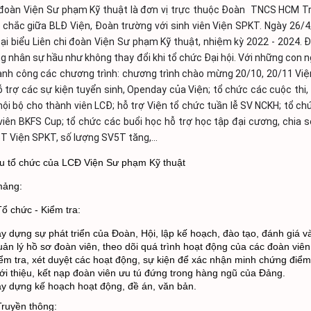
 đoàn Viện Sư phạm Kỹ thuật là đơn vị trực thuộc Đoàn  TNCS HCM Tr
 chắc giữa BLĐ Viện, Đoàn trường với sinh viên Viện SPKT. Ngày 26/
đại biểu Liên chi đoàn Viện Sư phạm Kỹ thuật, nhiệm kỳ 2022 - 2024. 
g nhân sự hầu như không thay đổi khi tổ chức Đại hội. Với những con ng
nh công các chương trình: chương trình chào mừng 20/10, 20/11 Viện
 trợ các sự kiện tuyển sinh, Openday của Viện; tổ chức các cuộc thi, 
nội bộ cho thành viên LCĐ; hỗ trợ Viện tổ chức tuần lễ SV NCKH; tổ chức
viên BKFS Cup; tổ chức các buổi học hỗ trợ học tập đại cương, chia 
T Viện SPKT, số lượng SV5T tăng,...
u tổ chức của LCĐ Viện Sư phạm Kỹ thuật
ảng: 
ổ chức - Kiểm tra: 
y dựng sự phát triển của Đoàn, Hội, lập kế hoạch, đào tạo, đánh giá v
ản lý hồ sơ đoàn viên, theo dõi quá trình hoạt động của các đoàn viên,
ểm tra, xét duyệt các hoạt động, sự kiện để xác nhận minh chứng điểm 
ới thiệu, kết nạp đoàn viên ưu tú đứng trong hàng ngũ của Đảng. 
y dựng kế hoạch hoạt động, đề án, văn bản. 
ruyền thông: 