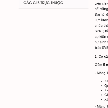
CÁC CLB TRỰC THUỘC
Liên chi
nối vững
Đại hội 
Lực lượn
chức thà
SPKT; hỗ
sự kiện 
nữ sinh 
trào SV5
1. Cơ cấ
Gồm 5 m
- Mảng T
Xâ
Qu
Ki
Gi
Xâ
- Mảng T