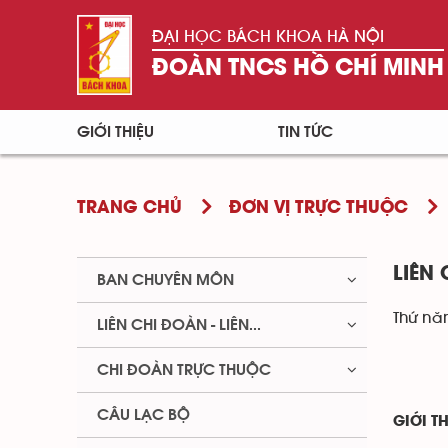
ĐẠI HỌC BÁCH KHOA HÀ NỘI
ĐOÀN TNCS HỒ CHÍ MINH
GIỚI THIỆU
TIN TỨC
TRANG CHỦ
ĐƠN VỊ TRỰC THUỘC
LIÊN
BAN CHUYÊN MÔN
Thứ nă
LIÊN CHI ĐOÀN - LIÊN...
CHI ĐOÀN TRỰC THUỘC
CÂU LẠC BỘ
GIỚI T