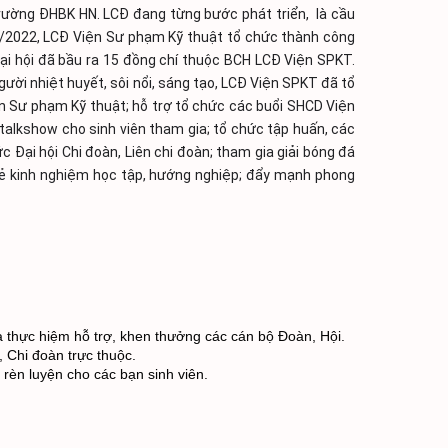
ường ĐHBK HN. LCĐ đang từng bước phát triển,  là cầu 
4/2022, LCĐ Viện Sư phạm Kỹ thuật tổ chức thành công 
Đại hội đã bầu ra 15 đồng chí thuộc BCH LCĐ Viện SPKT. 
ười nhiệt huyết, sôi nổi, sáng tạo, LCĐ Viện SPKT đã tổ 
 Sư phạm Kỹ thuật; hỗ trợ tổ chức các buổi SHCD Viện 
talkshow cho sinh viên tham gia; tổ chức tập huấn, các 
 Đại hội Chi đoàn, Liên chi đoàn; tham gia giải bóng đá 
sẻ kinh nghiệm học tập, hướng nghiệp; đẩy mạnh phong 
à thực hiệm hỗ trợ, khen thưởng các cán bộ Đoàn, Hội. 
 Chi đoàn trực thuộc. 
rèn luyện cho các bạn sinh viên. 