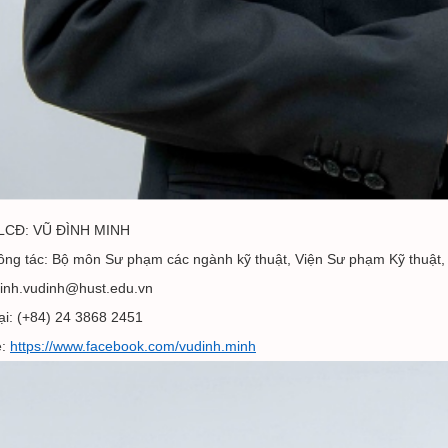
LCĐ: VŨ ĐÌNH MINH
ông tác: Bộ môn Sư phạm các ngành kỹ thuật, Viện Sư phạm Kỹ thuật,
minh.vudinh@hust.edu.vn
ại: (+84) 24 3868 2451
e:
https://www.facebook.com/vudinh.minh