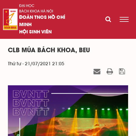
ĐẠI HỌC
BÁCH KHOA HÀ NỘI
ĐOÀN TNCS HỒ CHÍ
MINH
HỘI SINH VIÊN
CLB MÚA BÁCH KHOA, BEU
Thứ tư - 21/07/2021 21:05