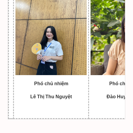
Phó chủ nhiệm
Phó chủ n
Lê Thị Thu Nguyệt
Đào Huyền 