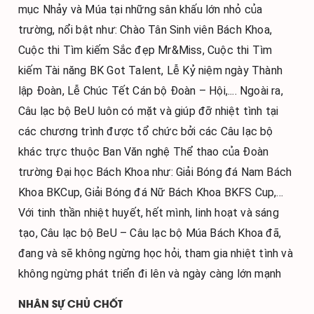
mục Nhảy và Múa tại những sân khấu lớn nhỏ của 
trường, nổi bật như: Chào Tân Sinh viên Bách Khoa, 
Cuộc thi Tìm kiếm Sắc đẹp Mr&Miss, Cuộc thi Tìm 
kiếm Tài năng BK Got Talent, Lễ Kỷ niệm ngày Thành 
lập Đoàn, Lễ Chúc Tết Cán bộ Đoàn – Hội,.... Ngoài ra, 
Câu lạc bộ BeU luôn có mặt và giúp đỡ nhiệt tình tại 
các chương trình được tổ chức bởi các Câu lạc bộ 
khác trực thuộc Ban Văn nghệ Thể thao của Đoàn 
trường Đại học Bách Khoa như: Giải Bóng đá Nam Bách 
Khoa BKCup, Giải Bóng đá Nữ Bách Khoa BKFS Cup,... 
Với tinh thần nhiệt huyết, hết mình, linh hoạt và sáng 
tạo, Câu lạc bộ BeU – Câu lạc bộ Múa Bách Khoa đã, 
đang và sẽ không ngừng học hỏi, tham gia nhiệt tình và 
không ngừng phát triển đi lên và ngày càng lớn mạnh
NHÂN SỰ CHỦ CHỐT