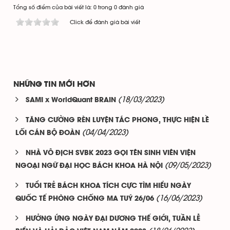
Tổng số điểm của bài viết là: 0 trong 0 đánh giá
Click để đánh giá bài viết
NHỮNG TIN MỚI HƠN
(18/03/2023)
SAMI x WorldQuant BRAIN
TĂNG CƯỜNG RÈN LUYỆN TÁC PHONG, THỰC HIỆN LỀ
(04/04/2023)
LỐI CÁN BỘ ĐOÀN
NHÀ VÔ ĐỊCH SVBK 2023 GỌI TÊN SINH VIÊN VIỆN
(09/05/2023)
NGOẠI NGỮ ĐẠI HỌC BÁCH KHOA HÀ NỘI
TUỔI TRẺ BÁCH KHOA TÍCH CỰC TÌM HIỂU NGÀY
(16/06/2023)
QUỐC TẾ PHÒNG CHỐNG MA TUÝ 26/06
HƯỞNG ỨNG NGÀY ĐẠI DƯƠNG THẾ GIỚI, TUẦN LỄ