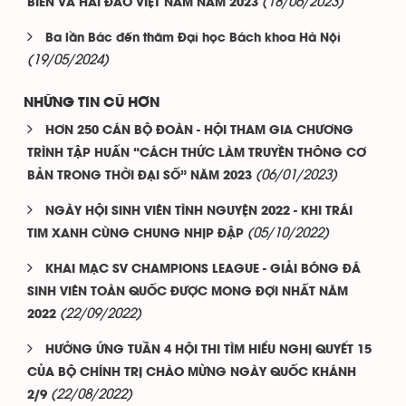
(18/06/2023)
BIỂN VÀ HẢI ĐẢO VIỆT NAM NĂM 2023
Ba lần Bác đến thăm Đại học Bách khoa Hà Nội
(19/05/2024)
NHỮNG TIN CŨ HƠN
HƠN 250 CÁN BỘ ĐOÀN - HỘI THAM GIA CHƯƠNG
TRÌNH TẬP HUẤN “CÁCH THỨC LÀM TRUYỀN THÔNG CƠ
(06/01/2023)
BẢN TRONG THỜI ĐẠI SỐ” NĂM 2023
NGÀY HỘI SINH VIÊN TÌNH NGUYỆN 2022 - KHI TRÁI
(05/10/2022)
TIM XANH CÙNG CHUNG NHỊP ĐẬP
KHAI MẠC SV CHAMPIONS LEAGUE - GIẢI BÓNG ĐÁ
SINH VIÊN TOÀN QUỐC ĐƯỢC MONG ĐỢI NHẤT NĂM
(22/09/2022)
2022
HƯỞNG ỨNG TUẦN 4 HỘI THI TÌM HIỂU NGHỊ QUYẾT 15
CỦA BỘ CHÍNH TRỊ CHÀO MỪNG NGÀY QUỐC KHÁNH
(22/08/2022)
2/9