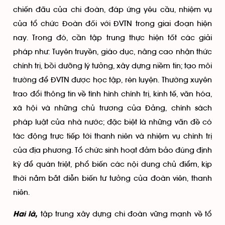
chiến đấu của chi đoàn, đáp ứng yêu cầu, nhiệm vụ
của tổ chức Đoàn đối với ĐVTN trong giai đoạn hiện
nay. Trong đó, cần tập trung thực hiện tốt các giải
pháp như: Tuyên truyền, giáo dục, nâng cao nhận thức
chính trị, bồi dưỡng lý tưởng, xây dựng niềm tin; tạo môi
trường để ĐVTN được học tập, rèn luyện. Thường xuyên
trao đổi thông tin về tình hình chính trị, kinh tế, văn hóa,
xã hội và những chủ trương của Đảng, chính sách
pháp luật của nhà nước; đặc biệt là những vấn đề có
tác động trực tiếp tới thanh niên và nhiệm vụ chính trị
của địa phương. Tổ chức sinh hoạt đảm bảo đúng định
kỳ để quán triệt, phổ biến các nội dung chủ điểm, kịp
thời nắm bắt diễn biến tư tưởng của đoàn viên, thanh
niên.
tập trung xây dựng chi đoàn vững mạnh về tổ
Hai là,