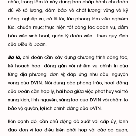
chức, trọng tâm là xây dựng ban chấp hành chi đoàn
đủ về số lượng, đảm bảo về chất lượng; vững về kỹ
năng, nghiệp vụ; có lề lối, tác phong làm việc nghiêm
túc, chuẩn mực; thực hiện tốt công tác đoàn vụ, đảm
bảo việc sinh hoạt, quản lý đoàn viên… theo quy định
của Điều lệ Đoàn.
chi đoàn cần xây dựng chương trình công tác,
Ba là,
kế hoạch hoạt động gắn với nhiệm vụ chính trị của
từng địa phương, đơn vị; đáp ứng nhu cầu, nguyện
vọng của ĐVTN. Nội dung các phong trào, hoạt động
của Đoàn cần hợp lý, hài hòa giữa việc phát huy vai trò
xung kích, tình nguyện, sáng tạo của ĐVTN với chăm lo
bảo vệ quyền, lợi ích chính đáng của ĐVTN.
Bên cạnh đó, cần chủ động đề xuất với cấp ủy, lãnh
đạo đơn vị tạo điều kiện phối hợp với các cơ quan,