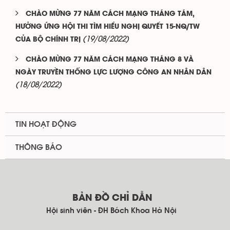
CHÀO MỪNG 77 NĂM CÁCH MẠNG THÁNG TÁM,
HƯỞNG ỨNG HỘI THI TÌM HIỂU NGHỊ QUYẾT 15-NQ/TW
(19/08/2022)
CỦA BỘ CHÍNH TRỊ
CHÀO MỪNG 77 NĂM CÁCH MẠNG THÁNG 8 VÀ
NGÀY TRUYỀN THỐNG LỰC LƯỢNG CÔNG AN NHÂN DÂN
(18/08/2022)
TIN HOẠT ĐỘNG
THÔNG BÁO
BẢN ĐỒ CHỈ DẪN
Hội sinh viên - ĐH Bách Khoa Hà Nội