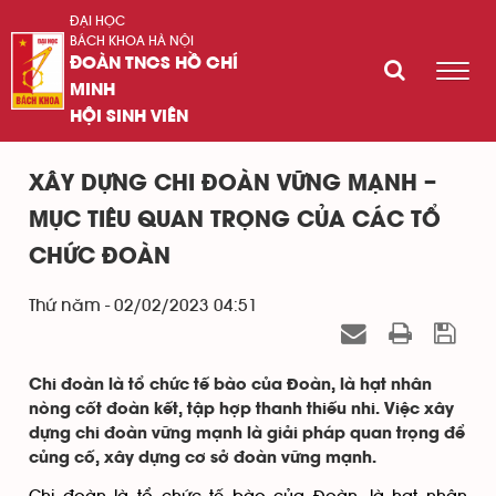
ĐẠI HỌC
BÁCH KHOA HÀ NỘI
ĐOÀN TNCS HỒ CHÍ
MINH
HỘI SINH VIÊN
XÂY DỰNG CHI ĐOÀN VỮNG MẠNH –
MỤC TIÊU QUAN TRỌNG CỦA CÁC TỔ
CHỨC ĐOÀN
Thứ năm - 02/02/2023 04:51
Chi đoàn là tổ chức tế bào của Đoàn, là hạt nhân
nòng cốt đoàn kết, tập hợp thanh thiếu nhi. Việc xây
dựng chi đoàn vững mạnh là giải pháp quan trọng để
củng cố, xây dựng cơ sở đoàn vững mạnh.