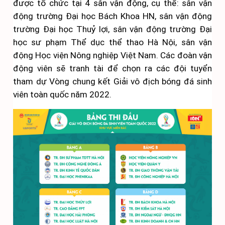
được tổ chức tại 4 sân vận động, cụ thể:
sân vận
động trường Đại học Bách Khoa HN, sân vận động
trường Đại học Thuỷ lợi, sân vận động trường Đại
học sư phạm Thể dục thể thao Hà Nội, sân vận
động Học viện Nông nghiệp Việt Nam. Các đoàn vận
động viên sẽ tranh tài để chọn ra các đội tuyển
tham dự Vòng chung kết Giải vô địch bóng đá sinh
viên toàn quốc năm 2022.