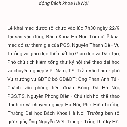
động Bách khoa Hà Nội
Lễ khai mạc được tổ chức vào lúc 7h30 ngày 22/9
tại sân vận động Bách Khoa Hà Nội. Tới dự lễ khai
mạc có sự tham gia của PGS. Nguyễn Thanh Đề - Vụ
trưởng vụ giáo dục thể chất bộ Giáo dục và Đào tạo,
Phó chủ tịch kiêm tổng thư ký hội thể thao đại học
và chuyên nghiệp Việt Nam; TS. Trần Văn Lam - phó
Vụ trưởng vụ GDTC bộ GD&ĐT; Ông Phan Anh Tú -
Chánh văn phòng liên đoàn Bóng Đá Hà Nội;
PGS.TS. Nguyễn Phong Điền - Chủ tịch hội thể thao
đại học và chuyên nghiệp Hà Nội, Phó Hiệu trưởng
Trưởng Đại học Bách Khoa Hà Nội, Trưởng ban tổ
giức giải; Ông Nguyễn Viết Trung - Tổng thư ký Hội