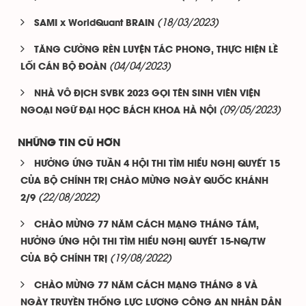
(18/03/2023)
SAMI x WorldQuant BRAIN
TĂNG CƯỜNG RÈN LUYỆN TÁC PHONG, THỰC HIỆN LỀ
(04/04/2023)
LỐI CÁN BỘ ĐOÀN
NHÀ VÔ ĐỊCH SVBK 2023 GỌI TÊN SINH VIÊN VIỆN
(09/05/2023)
NGOẠI NGỮ ĐẠI HỌC BÁCH KHOA HÀ NỘI
NHỮNG TIN CŨ HƠN
HƯỞNG ỨNG TUẦN 4 HỘI THI TÌM HIỂU NGHỊ QUYẾT 15
CỦA BỘ CHÍNH TRỊ CHÀO MỪNG NGÀY QUỐC KHÁNH
(22/08/2022)
2/9
CHÀO MỪNG 77 NĂM CÁCH MẠNG THÁNG TÁM,
HƯỞNG ỨNG HỘI THI TÌM HIỂU NGHỊ QUYẾT 15-NQ/TW
(19/08/2022)
CỦA BỘ CHÍNH TRỊ
CHÀO MỪNG 77 NĂM CÁCH MẠNG THÁNG 8 VÀ
NGÀY TRUYỀN THỐNG LỰC LƯỢNG CÔNG AN NHÂN DÂN