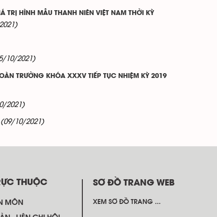
TRỊ HÌNH MẪU THANH NIÊN VIỆT NAM THỜI KỲ
2021)
5/10/2021)
ĐOÀN TRƯỜNG KHÓA XXXV TIẾP TỤC NHIỆM KỲ 2019
0/2021)
(09/10/2021)
RỰC THUỘC
SƠ ĐỒ TRANG WEB
N MÔN
XEM SƠ ĐỒ TRANG ...