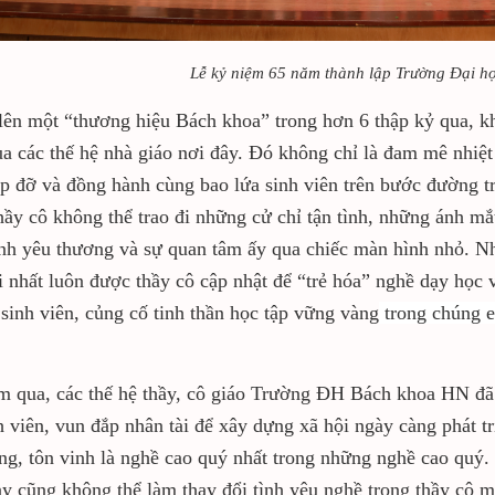
Lễ kỷ niệm 65 năm thành lập Trường Đại h
lên một “thương hiệu Bách khoa” trong hơn 6 thập kỷ qua, 
a các thế hệ nhà giáo nơi đây. Đó không chỉ là đam mê nhiệt
úp đỡ và đồng hành cùng bao lứa sinh viên trên bước đường t
hầy cô không thể trao đi những cử chỉ tận tình, những ánh 
nh yêu thương và sự quan tâm ấy qua chiếc màn hình nhỏ. N
i nhất luôn được thầy cô cập nhật để “trẻ hóa” nghề dạy học
 sinh viên, củng cố tinh thần học tập vững vàng
trong chúng e
 qua, các thế hệ thầy, cô giáo Trường ĐH Bách khoa HN đã n
h viên, vun đắp nhân tài để xây dựng xã hội ngày càng phát t
ọng, tôn vinh là nghề cao quý nhất trong những nghề cao quý.
y cũng không thể làm thay đổi tình yêu nghề trong thầy cô 