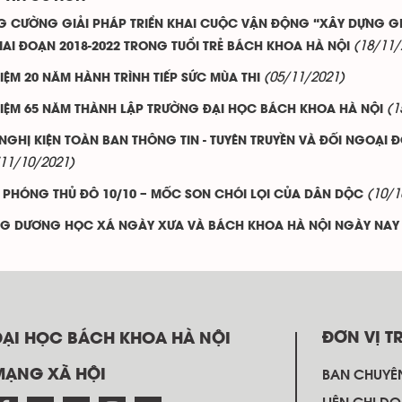
G CƯỜNG GIẢI PHÁP TRIỂN KHAI CUỘC VẬN ĐỘNG “XÂY DỰNG GIÁ 
(18/11/
IAI ĐOẠN 2018-2022 TRONG TUỔI TRẺ BÁCH KHOA HÀ NỘI
(05/11/2021)
IỆM 20 NĂM HÀNH TRÌNH TIẾP SỨC MÙA THI
(1
NIỆM 65 NĂM THÀNH LẬP TRƯỜNG ĐẠI HỌC BÁCH KHOA HÀ NỘI
 NGHỊ KIỆN TOÀN BAN THÔNG TIN - TUYÊN TRUYỀN VÀ ĐỐI NGOẠI 
(11/10/2021)
(10/1
I PHÓNG THỦ ĐÔ 10/10 – MỐC SON CHÓI LỌI CỦA DÂN DỘC
G DƯƠNG HỌC XÁ NGÀY XƯA VÀ BÁCH KHOA HÀ NỘI NGÀY NAY
ĐƠN VỊ T
ĐẠI HỌC BÁCH KHOA HÀ NỘI
MẠNG XÃ HỘI
BAN CHUYÊ