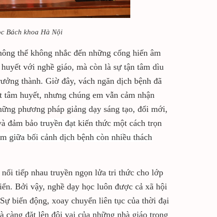
ọc Bách khoa Hà Nội
không thể không nhắc đến những cống hiến âm
 huyết với nghề giáo, mà còn là sự tận tâm dìu
rưởng thành. Giờ đây, vách ngăn dịch bệnh đã
mắt tâm huyết, nhưng chúng em vẫn cảm nhận
hững phương pháp giảng dạy sáng tạo, đổi mới,
 và đảm bảo
truyền đạt
kiến thức một cách trọn
m giữa bối cảnh dịch bệnh còn nhiều thách
ối tiếp nhau truyền ngọn lửa tri thức cho lớp
riển. Bởi vậy, nghề dạy học luôn được cả xã hội
 Sự biến động, xoay chuyển liên tục của thời đại
mà càng
đặt lên đôi vai của những nhà giáo trọng