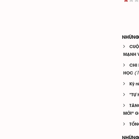
NHỮNG
CUỘ
MẠNH V
CHI
(1
HỌC
Kỷ n
"TỰ 
TĂN
MỚI” G
TỔN
NHỮNG