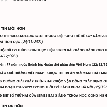
 TIN MỚI HƠN
C THI “MESSAGE4DIGIGEN- THÔNG ĐIỆP CHO THẾ HỆ SỐ” NĂM 20
(28/11/2021)
À TÍCH CỰC
 HỘI NỮ TRI THỨC BKHN THỰC HIỆN SERIES BÀI GIẢNG DÀNH CHO 
4/12/2021)
iệm 77 năm ngày thành lập Quân đội nhân dân Việt Nam (22/12/19
HÀO QUÊ HƯƠNG VIỆT NAM" - CUỘC THI TRI ÂN NƠI MẢNH ĐẤT SI
G CƯỜNG GIẢI PHÁP TRIỂN KHAI CUỘC VẬN ĐỘNG “XÂY DỰNG GIÁ 
(25/12/
IAI ĐOẠN 2018-2022 TRONG TUỔI TRẺ BÁCH KHOA HÀ NỘI
G KẾT SỐ THỨ HAI CỦA SERIES BÀI GIẢNG “KHOA HỌC CÔNG NGH
 TIN CŨ HƠN