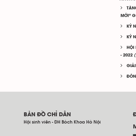
TĂN
MỚI” G
KỶ N
KỶ 
HỘI
- 2022
GIẢ
ĐÔN
BẢN ĐỒ CHỈ DẪN
Hội sinh viên - ĐH Bách Khoa Hà Nội