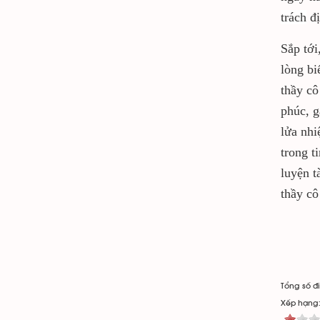
trách
đị
Sắp tới
lòng bi
thầy cô
phúc, g
lửa nhi
trong t
luyện t
thầy cô
Tổng số đi
Xếp hạng