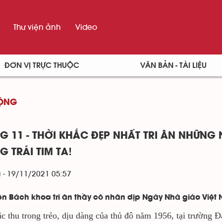
Thư viện ảnh
Video
ĐƠN VỊ TRỰC THUỘC
VĂN BẢN - TÀI LIỆU
ĐỘNG
G 11 - THỜI KHẮC ĐẸP NHẤT TRI ÂN NHỮN
G TRÁI TIM TA!
 - 19/11/2021 05:57
iên Bách khoa tri ân thầy cô nhân dịp Ngày Nhà giáo Việt 
c thu trong trẻo, dịu dàng của thủ đô năm 1956, tại trường Đ