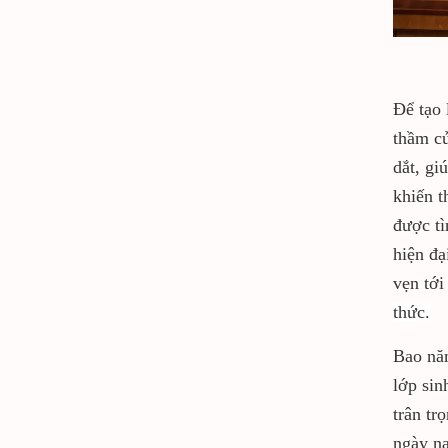
Để tạo 
thầm củ
dắt, gi
khiến t
được tì
hiện đạ
vẹn tới
thức.
Bao năm
lớp sin
trân tr
ngày na