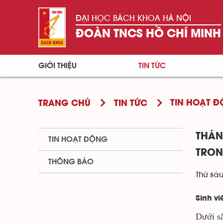
ĐẠI HỌC BÁCH KHOA HÀ NỘI
ĐOÀN TNCS HỒ CHÍ MINH
GIỚI THIỆU
TIN TỨC
TIN HOẠT 
TRANG CHỦ
TIN TỨC
THÁN
TIN HOẠT ĐỘNG
TRON
THÔNG BÁO
Thứ sáu
Sinh v
Dưới sắ