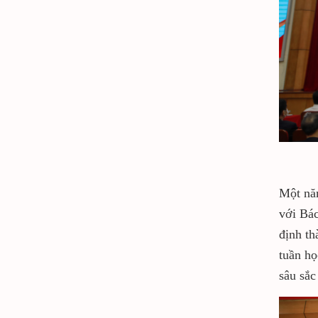
Một năm
với Bá
định th
tuần họ
sâu sắc