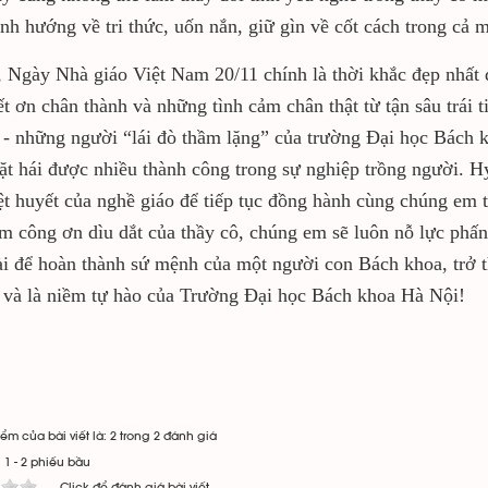
nh hướng về tri thức, uốn nắn, giữ gìn về cốt cách trong cả m
, Ngày Nhà giáo Việt Nam 20/11 chính là thời khắc đẹp nhất
ết ơn chân thành và những tình cảm chân thật từ tận sâu trái 
 - những người “lái đò thầm lặng” của trường Đại học Bách k
ặt hái được nhiều thành công trong sự nghiệp trồng người. H
ệt huyết của nghề giáo để tiếp tục đồng hành cùng chúng em
im công ơn dìu dắt của thầy cô, chúng em sẽ luôn nỗ lực phấn
ài để hoàn thành sứ mệnh của một người con Bách khoa, trở 
 và là niềm tự hào của Trường Đại học Bách khoa Hà Nội!
ểm của bài viết là: 2 trong 2 đánh giá
:
1
-
2
phiếu bầu
Click để đánh giá bài viết