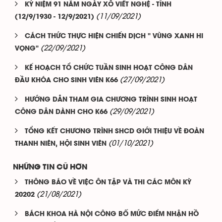
KỶ NIỆM 91 NĂM NGÀY XÔ VIẾT NGHỆ - TĨNH
(11/09/2021)
(12/9/1930 - 12/9/2021)
CÁCH THỨC THỰC HIỆN CHIẾN DỊCH " VÙNG XANH HI
(22/09/2021)
VỌNG"
KẾ HOẠCH TỔ CHỨC TUẦN SINH HOẠT CÔNG DÂN
(27/09/2021)
ĐẦU KHÓA CHO SINH VIÊN K66
HƯỚNG DẪN THAM GIA CHƯƠNG TRÌNH SINH HOẠT
(29/09/2021)
CÔNG DÂN DÀNH CHO K66
TỔNG KẾT CHƯƠNG TRÌNH SHCD GIỚI THIỆU VỀ ĐOÀN
(01/10/2021)
THANH NIÊN, HỘI SINH VIÊN
NHỮNG TIN CŨ HƠN
THÔNG BÁO VỀ VIỆC ÔN TẬP VÀ THI CÁC MÔN KỲ
(21/08/2021)
20202
BÁCH KHOA HÀ NỘI CÔNG BỐ MỨC ĐIỂM NHẬN HỒ