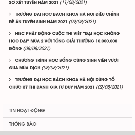
(11/08/2021)
SƠ XÉT TUYỂN NĂM 2021
TRƯỜNG ĐẠI HỌC BÁCH KHOA HÀ NỘI ĐIỀU CHỈNH
(09/08/2021)
ĐỀ ÁN TUYỂN SINH NĂM 2021
HIEC PHÁT ĐỘNG CUỘC THI VIẾT “ĐẠI HỌC KHÔNG
HỌC ĐẠI” MÙA 2 VỚI TỔNG GIẢI THƯỞNG 10.000.000
(08/08/2021)
ĐỒNG
CHƯƠNG TRÌNH HỌC BỔNG CÙNG SINH VIÊN VƯỢT
(08/08/2021)
QUA MÙA DỊCH
TRƯỜNG ĐẠI HỌC BÁCH KHOA HÀ NỘI DỪNG TỔ
(02/08/2021)
CHỨC KỲ THI ĐÁNH GIÁ TƯ DUY NĂM 2021
TIN HOẠT ĐỘNG
THÔNG BÁO