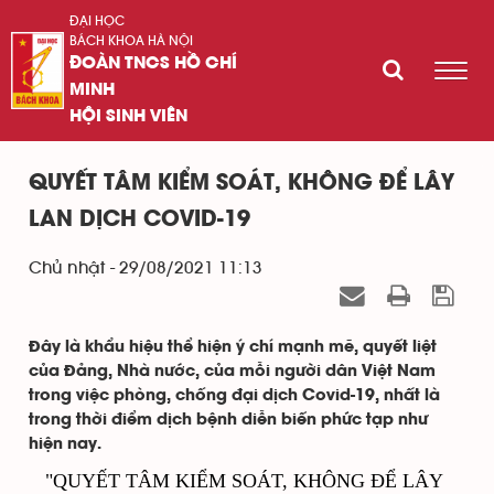
ĐẠI HỌC
BÁCH KHOA HÀ NỘI
ĐOÀN TNCS HỒ CHÍ
MINH
HỘI SINH VIÊN
QUYẾT TÂM KIỂM SOÁT, KHÔNG ĐỂ LÂY
LAN DỊCH COVID-19
Chủ nhật - 29/08/2021 11:13
Đây là khẩu hiệu thể hiện ý chí mạnh mẽ, quyết liệt
của Đảng, Nhà nước, của mỗi người dân Việt Nam
trong việc phòng, chống đại dịch Covid-19, nhất là
trong thời điểm dịch bệnh diễn biến phức tạp như
hiện nay.
"QUYẾT TÂM KIỂM SOÁT, KHÔNG ĐỂ LÂY 