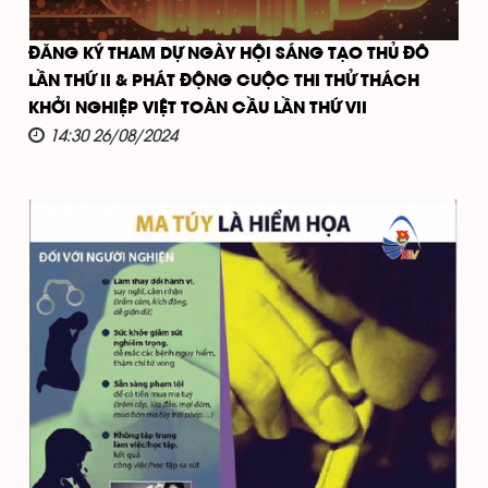
ĐĂNG KÝ THAM DỰ NGÀY HỘI SÁNG TẠO THỦ ĐÔ
LẦN THỨ II & PHÁT ĐỘNG CUỘC THI THỬ THÁCH
KHỞI NGHIỆP VIỆT TOÀN CẦU LẦN THỨ VII
14:30 26/08/2024