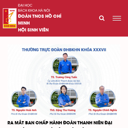
ĐẠI HỌC
BÁCH KHOA HÀ NỘI
ĐOÀN TNCS HỒ CHÍ
MINH
HỘI SINH VIÊN
RA MẮT BAN CHẤP HÀNH ĐOÀN THANH NIÊN ĐẠI