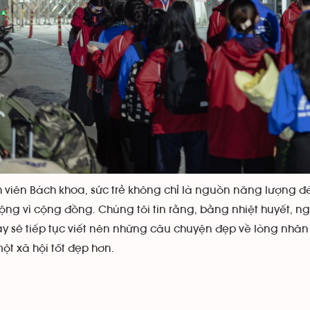
h viên Bách khoa, sức trẻ không chỉ là nguồn năng lượng đ
ng vì cộng đồng. Chúng tôi tin rằng, bằng nhiệt huyết, nghị
 sẽ tiếp tục viết nên những câu chuyện đẹp về lòng nhân á
t xã hội tốt đẹp hơn.