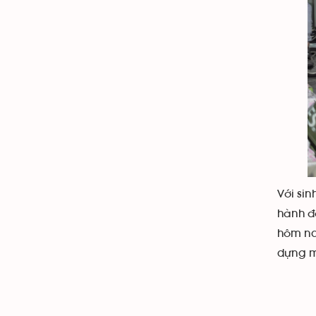
Với sin
hành độ
hôm nay
dựng mộ