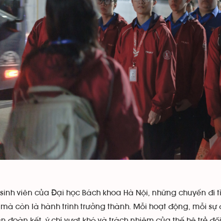
 sinh viên của Đại học Bách khoa Hà Nội, những chuyến đi t
ế mà còn là hành trình trưởng thành. Mỗi hoạt động, mỗi 
ần đoàn kết, ý chí vượt khó và trách nhiệm của thế hệ trẻ đối