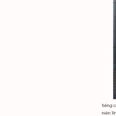
Tiếng 
niên Tì