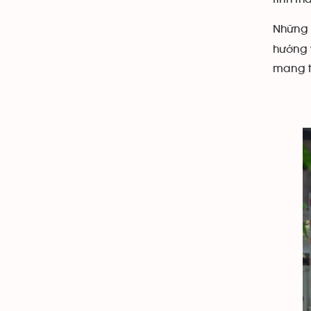
Những 
hướng 
mang t