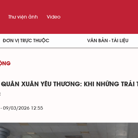
Thư viện ảnh
Video
ĐƠN VỊ TRỰC THUỘC
VĂN BẢN - TÀI LIỆU
ĐỘNG
 QUÂN XUÂN YÊU THƯƠNG: KHI NHỮNG TRÁI 
C
 - 09/03/2026 12:55