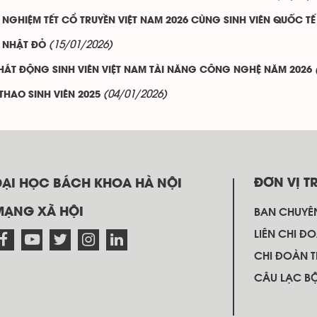
 NGHIỆM TẾT CỔ TRUYỀN VIỆT NAM 2026 CÙNG SINH VIÊN QUỐC TẾ
(15/01/2026)
 NHẬT ĐỎ
PHÁT ĐỘNG SINH VIÊN VIỆT NAM TÀI NĂNG CÔNG NGHỆ NĂM 2026
(04/01/2026)
THAO SINH VIÊN 2025
ĐƠN VỊ T
ĐẠI HỌC BÁCH KHOA HÀ NỘI
MẠNG XÃ HỘI
BAN CHUYÊ
LIÊN CHI ĐO
CHI ĐOÀN 
CÂU LẠC B