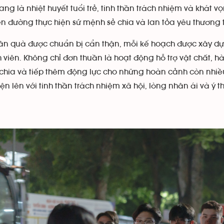
ang là nhiệt huyết tuổi trẻ, tinh thần trách nhiệm và khát 
ên đường thực hiện sứ mệnh sẻ chia và lan tỏa yêu thương 
ần quà được chuẩn bị cẩn thận, mỗi kế hoạch được xây d
h viên. Không chỉ đơn thuần là hoạt động hỗ trợ vật chất, 
ẻ chia và tiếp thêm động lực cho những hoàn cảnh còn nhiề
ện lên với tinh thần trách nhiệm xã hội, lòng nhân ái và ý