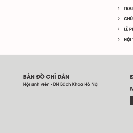
TRẢI
CHỦ
LỄ 
HỘI 
BẢN ĐỒ CHỈ DẪN
Hội sinh viên - ĐH Bách Khoa Hà Nội