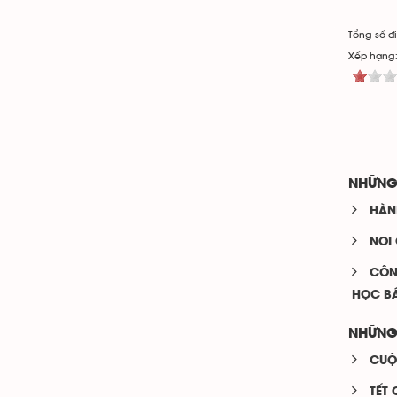
Tổng số đi
Xếp hạng
NHỮNG
HÀNH
NOI
CÔN
HỌC B
NHỮNG
CUỘC
TẾT