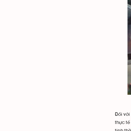
Đối với
thực t
tinh th