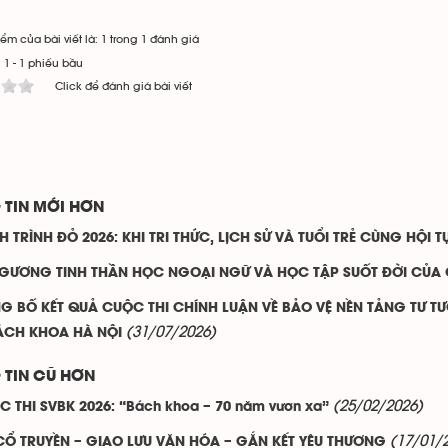
ểm của bài viết là: 1 trong 1 đánh giá
:
1
-
1
phiếu bầu
Click để đánh giá bài viết
 TIN MỚI HƠN
 TRÌNH ĐỎ 2026: KHI TRI THỨC, LỊCH SỬ VÀ TUỔI TRẺ CÙNG HỘI T
 GƯƠNG TINH THẦN HỌC NGOẠI NGỮ VÀ HỌC TẬP SUỐT ĐỜI CỦA 
G BỐ KẾT QUẢ CUỘC THI CHÍNH LUẬN VỀ BẢO VỆ NỀN TẢNG TƯ T
(31/07/2026)
ÁCH KHOA HÀ NỘI
 TIN CŨ HƠN
(25/02/2026)
 THI SVBK 2026: “Bách khoa – 70 năm vươn xa”
(17/01/
 CỔ TRUYỀN – GIAO LƯU VĂN HÓA – GẮN KẾT YÊU THƯƠNG