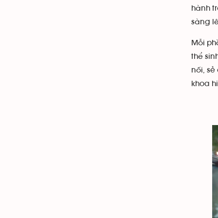
hành tr
sàng l
Mỗi ph
thể sin
nối, s
khoa hi